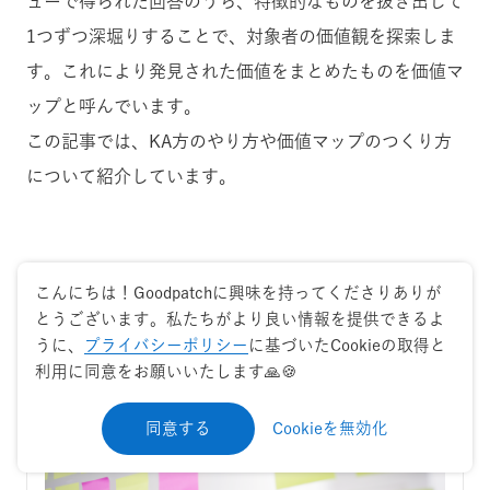
ューで得られた回答のうち、特徴的なものを抜き出して
1つずつ深堀りすることで、対象者の価値観を探索しま
す。これにより発見された価値をまとめたものを価値マ
ップと呼んでいます。
この記事では、KA方のやり方や価値マップのつくり方
について紹介しています。
こんにちは！Goodpatchに興味を持ってくださりありが
ユーザーインタビュー結果を、サービス開発・改
とうございます。私たちがより良い情報を提供できるよ
うに、
プライバシーポリシー
に基づいたCookieの取得と
善に取り入れるために
利用に同意をお願いいたします🙏🍪
同意する
Cookieを無効化