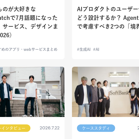
ものが大好きな
AIプロダクトのユーザ
patchで7月話題になった
どう設計するか？ Agenti
、サービス、デザインま
で考慮すべき2つの「境
026）
すめのアプリ・webサービスまとめ
生成AI
AI
2026.7.22
ーインタビュー
ケーススタディ