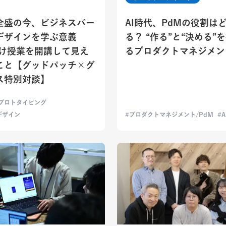
I全盛の今、ビジネスパー
AI時代、PdMの役割は
デザインを学ぶ意義
る？ “作る”と“決める”
向け授業を開講して見え
るプロダクトマネジメン
こと【グッドパッチ×グ
ス特別対談】
プロトタイピング
デザイン
プロダクトマネジメント/PdM
A