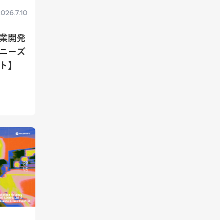
026.7.10
業開発
たニーズ
ト】