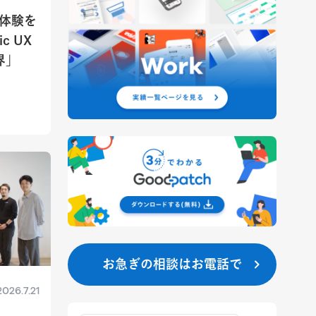
ー体験を
c UX
界」
お急ぎの相談はお電話で
2026.7.21