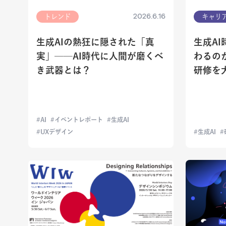
2026.6.16
トレンド
キャリ
生成AIの熱狂に隠された「真
生成A
実」──AI時代に人間が磨くべ
わるの
き武器とは？
研修を
AI
イベントレポート
生成AI
UXデザイン
生成AI