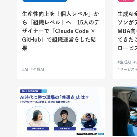
生産性向上を「個人レベル」か
生成A
ら「組織レベル」へ 15人のデ
ソンが
ザイナーで「Claude Code ×
MBA
GitHub」で組織運営をした結
てきた
果
ロービ
生成AI
AI
生成AI
サービス