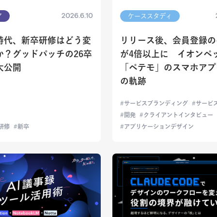
2026.6.10
ア
ケーススタディ
I時代、新卒研修はどう変
リリース後、会員登録の
か？グッドパッチの26卒
が4倍以上に イオンペ
大公開
「ペテモ」のスマホアプ
の軌跡
サービスブランディング
サービ
開発
クライアントインタビュー
研修
新卒
アプリケーションデザイン