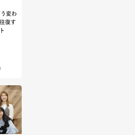
どう変わ
を往復す
ト
I