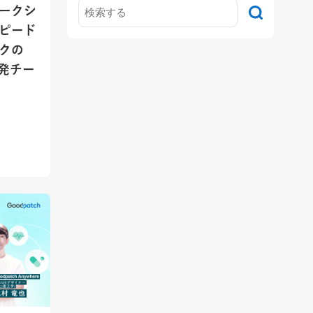
ークシ
ピード
クの
」開発チー