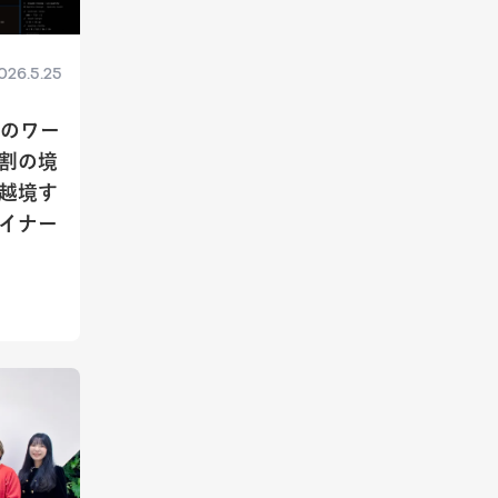
026.5.25
インのワー
割の境
越境す
イナー