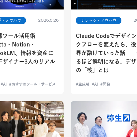
2026.5.26
2
ジ・ノウハウ
ナレッジ・ノウハウ
事録ツール活用術
Claude Codeでデザ
ta・Notion・
クフローを変えたら、役
bookLM、情報を資産に
界が融けていった話──
デザイナー3人のリアル
るほど鮮明になる、デザ
の「核」とは
AI
おすすめツール・サービス
生成AI
AI
開発