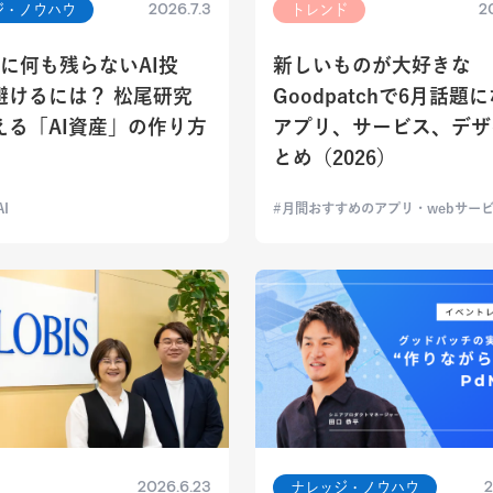
2026.7.3
2
ジ・ノウハウ
トレンド
後に何も残らないAI投
新しいものが大好きな
避けるには？ 松尾研究
Goodpatchで6月話題
える「AI資産」の作り方
アプリ、サービス、デザ
とめ（2026）
I
月間おすすめのアプリ・webサー
2026.6.23
2
ナレッジ・ノウハウ