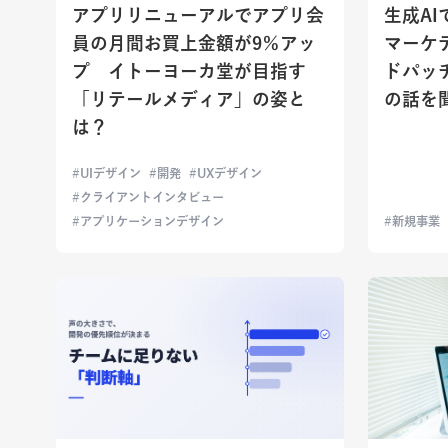
アプリリニューアルでアプリ会
生成A
員の月間お買上金額が9％アッ
マーケ
プ イトーヨーカ堂が目指す
ドパッ
「リテールメディア」の姿と
の話を
は？
UIデザイン
開発
UXデザイン
クライアントインタビュー
アプリケーションデザイン
新規事業