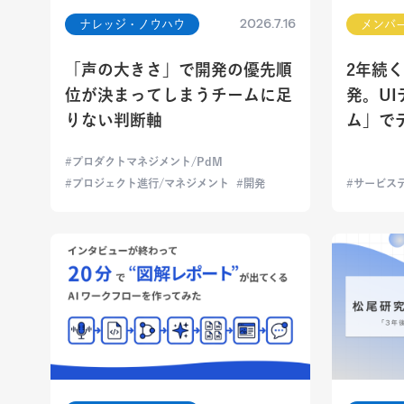
2026.7.16
ナレッジ・ノウハウ
メンバ
「声の大きさ」で開発の優先順
2年続
位が決まってしまうチームに足
発。U
りない判断軸
ム」で
プロダクトマネジメント/PdM
プロジェクト進行/マネジメント
開発
サービス