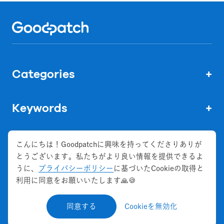
Home
Categories
+
Keywords
+
こんにちは！Goodpatchに興味を持ってくださりありが
とうございます。私たちがより良い情報を提供できるよ
株式会社グッドパッチ
うに、
プライバシーポリシー
に基づいたCookieの取得と
会社概要
利用に同意をお願いいたします🙏🍪
お問い合わせ
同意する
Cookieを無効化
©
2026
Goodpatch Inc. All Rights Reserved.