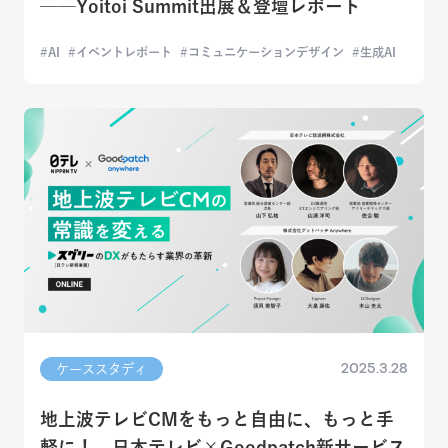
──Yoitoi Summit出展＆登壇レポート
AI
イベントレポート
コミュニケーションデザイン
生成AI
2025.3.28
ケーススタディ
地上波テレビCMをもっと自由に、もっと手
軽に！ 日本テレビ×Goodpatch新サービス