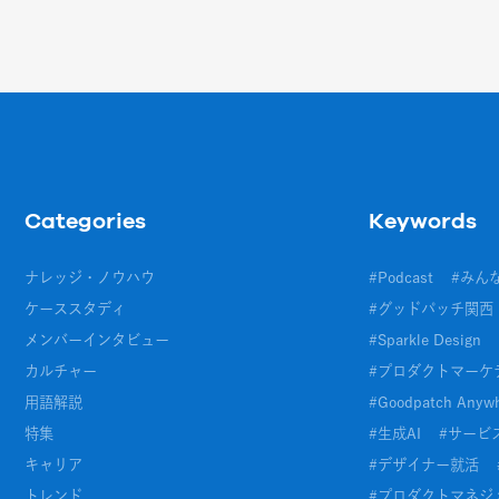
Categories
Keywords
ナレッジ・ノウハウ
#
Podcast
#
みん
ケーススタディ
#
グッドパッチ関西
メンバーインタビュー
#
Sparkle Design
カルチャー
#
プロダクトマーケ
用語解説
#
Goodpatch Anyw
特集
#
生成AI
#
サービ
キャリア
#
デザイナー就活
トレンド
#
プロダクトマネジメ