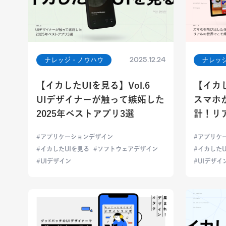
2025.12.24
ナレッジ・ノウハウ
ナレッ
【イカしたUIを見る】Vol.6
【イカし
UIデザイナーが触って嫉妬した
スマホ
2025年ベストアプリ3選
計！リ
アプリケーションデザイン
アプリケ
イカしたUIを見る
ソフトウェアデザイン
イカしたU
UIデザイン
UIデザイ