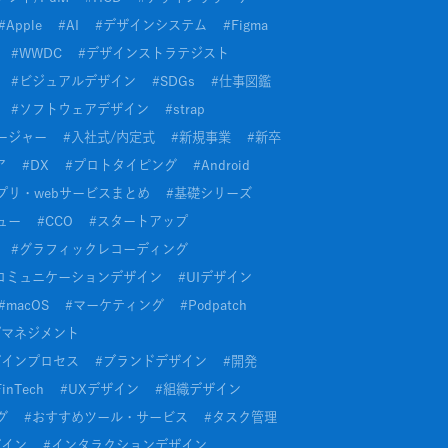
#
Apple
#
AI
#
デザインシステム
#
Figma
#
WWDC
#
デザインストラテジスト
#
ビジュアルデザイン
#
SDGs
#
仕事図鑑
#
ソフトウェアデザイン
#
strap
ージャー
#
入社式/内定式
#
新規事業
#
新卒
ア
#
DX
#
プロトタイピング
#
Android
プリ・webサービスまとめ
#
基礎シリーズ
ュー
#
CCO
#
スタートアップ
#
グラフィックレコーディング
コミュニケーションデザイン
#
UIデザイン
#
macOS
#
マーケティング
#
Podpatch
/マネジメント
ザインプロセス
#
ブランドデザイン
#
開発
FinTech
#
UXデザイン
#
組織デザイン
グ
#
おすすめツール・サービス
#
タスク管理
ザイン
#
インタラクションデザイン