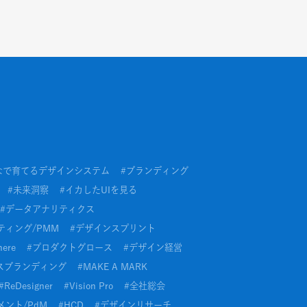
なで育てるデザインシステム
#
ブランディング
#
未来洞察
#
イカしたUIを見る
#
データアナリティクス
ティング/PMM
#
デザインスプリント
here
#
プロダクトグロース
#
デザイン経営
スブランディング
#
MAKE A MARK
#
ReDesigner
#
Vision Pro
#
全社総会
ント/PdM
#
HCD
#
デザインリサーチ