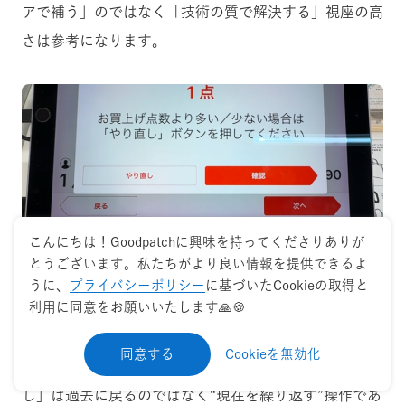
アで補う」のではなく「技術の質で解決する」視座の高
さは参考になります。
こんにちは！Goodpatchに興味を持ってくださりありが
とうございます。私たちがより良い情報を提供できるよ
うに、
プライバシーポリシー
に基づいたCookieの取得と
利用に同意をお願いいたします🙏🍪
また、ナビゲーションに関わるUIもていねいです。ス
テップを進む・戻るボタンは矢印型で「時間軸の流れ」
同意する
Cookieを無効化
が視覚的に伝わりやすくなっています。さらに「やり直
し」は過去に戻るのではなく“現在を繰り返す”操作であ