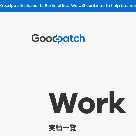
Goodpatch closed its Berlin office. We will continue to help busin
Home
W
o
r
k
実績一覧