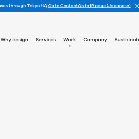
esses through Tokyo HQ.
Go to Contact
Go to IR page (Japanese)
Why design
Services
Work
Company
Sustainabi