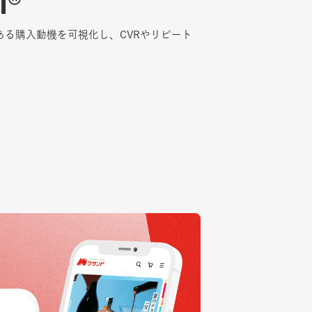
I®
I®
ある購入動機を可視化し、CVRやリピート
ある購入動機を可視化し、CVRやリピート