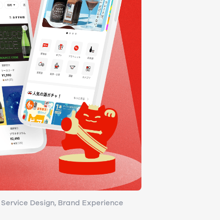
 Service Design
 Service Design
Brand Experience
Brand Experience