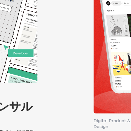
ンサル
ンサル
Digital Product &
Digital Product &
Design
Design