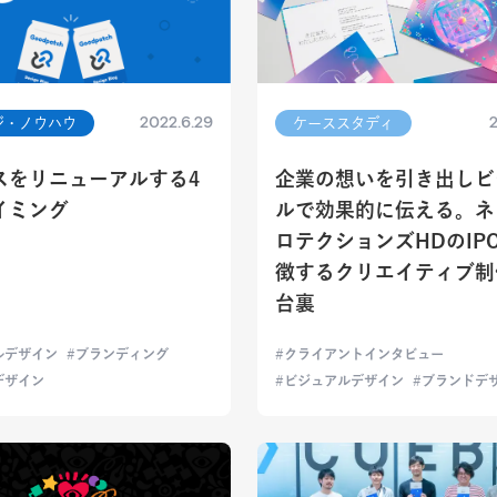
2022.6.29
2
ジ・ノウハウ
ケーススタディ
スをリニューアルする4
企業の想いを引き出しビ
イミング
ルで効果的に伝える。ネ
ロテクションズHDのIP
徴するクリエイティブ制
台裏
ルデザイン
ブランディング
クライアントインタビュー
デザイン
ビジュアルデザイン
ブランドデ