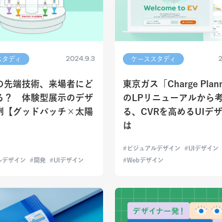
2024.9.3
2
スタディ
ケーススタディ
の先端技術、来場者にど
東京ガス「Charge Plan
る？ 体験型展示のデザ
のLPリニューアルから
例【グッドパッチ×太陽
る、CVRを高めるUIデ
は
ビジュアルデザイン
UIデザイン
ルデザイン
開発
UIデザイン
Webデザイン