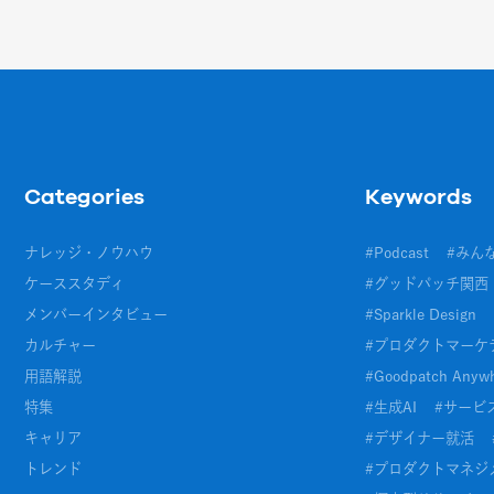
Categories
Keywords
ナレッジ・ノウハウ
#
Podcast
#
みん
ケーススタディ
#
グッドパッチ関西
メンバーインタビュー
#
Sparkle Design
カルチャー
#
プロダクトマーケ
用語解説
#
Goodpatch Anyw
特集
#
生成AI
#
サービ
キャリア
#
デザイナー就活
トレンド
#
プロダクトマネジメ