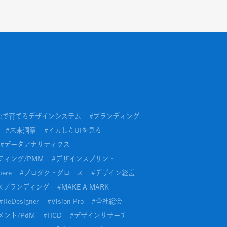
なで育てるデザインシステム
#
ブランディング
#
未来洞察
#
イカしたUIを見る
#
データアナリティクス
ティング/PMM
#
デザインスプリント
here
#
プロダクトグロース
#
デザイン経営
スブランディング
#
MAKE A MARK
#
ReDesigner
#
Vision Pro
#
全社総会
ント/PdM
#
HCD
#
デザインリサーチ