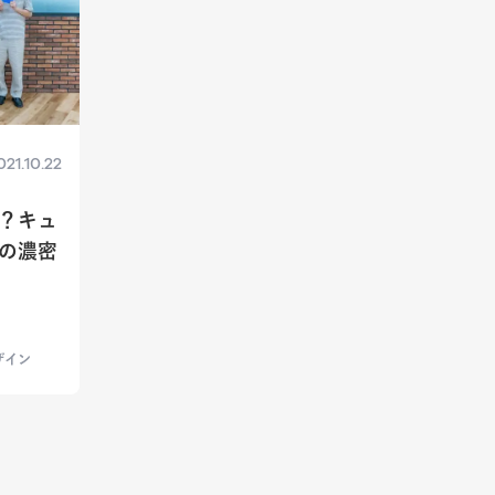
021.10.22
？キュ
の濃密
ザイン