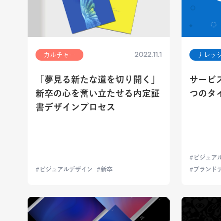
2022.11.1
カルチャー
ナレッ
「夢見る新たな道を切り開く」
サービ
新卒の心を奮い立たせる内定証
つのタ
書デザインプロセス
ビジュア
ビジュアルデザイン
新卒
ブランド