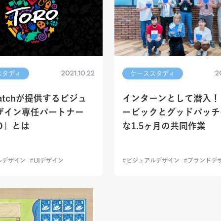
2021.10.22
2
スタディ
ケーススタディ
patchが提供するビジュ
インターンとして潜入！
ザイン専任パートナー
ービックとグッドパッチ
O」とは
な1.5ヶ月の共同作業
ルデザイン
UIデザイン
ビジュアルデザイン
ブランドデ