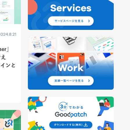
024.8.21
ner」
考え
ザインと