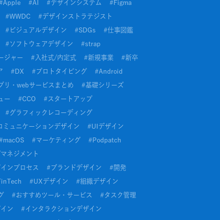
#
Apple
#
AI
#
デザインシステム
#
Figma
#
WWDC
#
デザインストラテジスト
#
ビジュアルデザイン
#
SDGs
#
仕事図鑑
#
ソフトウェアデザイン
#
strap
ージャー
#
入社式/内定式
#
新規事業
#
新卒
ア
#
DX
#
プロトタイピング
#
Android
プリ・webサービスまとめ
#
基礎シリーズ
ュー
#
CCO
#
スタートアップ
#
グラフィックレコーディング
コミュニケーションデザイン
#
UIデザイン
#
macOS
#
マーケティング
#
Podpatch
/マネジメント
ザインプロセス
#
ブランドデザイン
#
開発
FinTech
#
UXデザイン
#
組織デザイン
グ
#
おすすめツール・サービス
#
タスク管理
ザイン
#
インタラクションデザイン