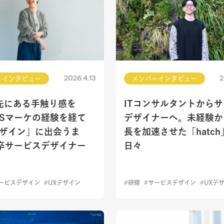
2026.4.13
2
ーインタビュー
メンバーインタビュー
先にある手触り感を
ITコンサルタントから
NSマーケの経験を経て
デザイナーへ。未経験か
デザイン」に出会うま
長を加速させた「hatc
6卒サービスデザイナー
日々
ービスデザイン
UXデザイン
研修
サービスデザイン
UXデ