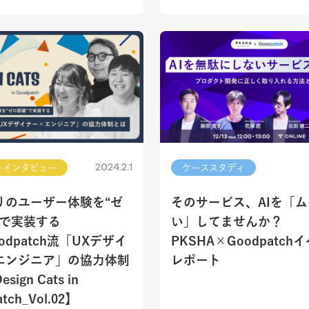
2024.2.1
ーインタビュー
ケーススタディ
りのユーザー体験を“ゼ
そのサービス、AIを「
”で実装する
い」してませんか？
odpatch流「UXデザイ
PKSHA×Goodpatch
エンジニア」の協力体制
レポート
ign Cats in
tch_Vol.02】