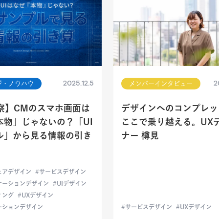
2025.12.5
2
ジ・ノウハウ
メンバーインタビュー
考察】CMのスマホ画面は
デザインへのコンプレッ
本物」じゃないの？「UI
ここで乗り越える。UX
ル」から見る情報の引き
ナー 樽見
ェアデザイン
サービスデザイン
ケーションデザイン
UIデザイン
ィング
UXデザイン
ーションデザイン
サービスデザイン
UXデザイン