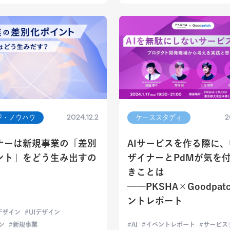
2024.12.2
2
ジ・ノウハウ
ケーススタディ
ナーは新規事業の「差別
AIサービスを作る際に、
ント」をどう生み出すの
ザイナーとPdMが気を
きことは
──PKSHA×Goodpat
ントレポート
デザイン
UIデザイン
ン
新規事業
AI
イベントレポート
サービス