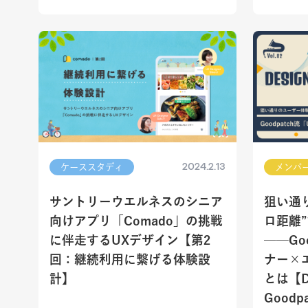
2024.2.13
ケーススタディ
メンバ
サントリーウエルネスのシニア
狙い通
向けアプリ「Comado」の挑戦
ロ距離
に伴走するUXデザイン【第2
──Go
回：継続利用に繋げる体験設
ナー×
計】
とは【Des
Goodpa