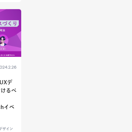
024.2.26
UXデ
付けるべ
chイベ
デザイン