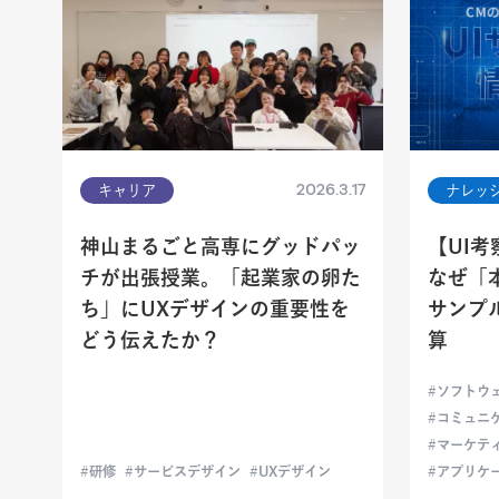
2026.3.17
キャリア
ナレッ
神山まるごと高専にグッドパッ
【UI
チが出張授業。「起業家の卵た
なぜ「
ち」にUXデザインの重要性を
サンプ
どう伝えたか？
算
ソフトウ
コミュニ
マーケテ
研修
サービスデザイン
UXデザイン
アプリケ