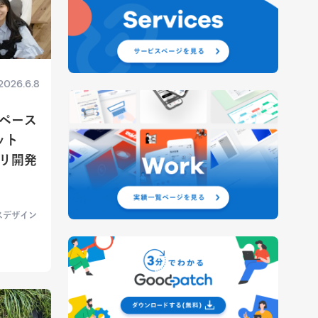
2026.6.8
ペース
ット
リ開発
スデザイン