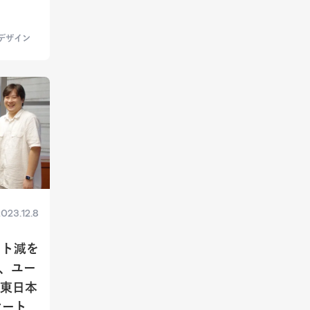
デザイン
023.12.8
スト減を
、ユー
T東日本
マート