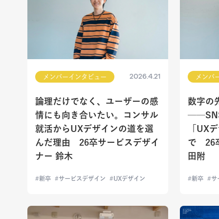
2026.4.21
メンバーインタビュー
メンバ
論理だけでなく、ユーザーの感
数字の
情にも向き合いたい。コンサル
──S
就活からUXデザインの道を選
「UX
んだ理由 26卒サービスデザイ
で 2
ナー 鈴木
田附
新卒
サービスデザイン
UXデザイン
新卒
サ