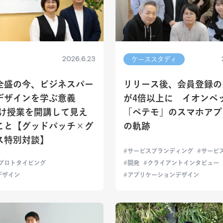
2026.6.23
ケーススタディ
I全盛の今、ビジネスパー
リリース後、会員登録の
デザインを学ぶ意義
が4倍以上に イオンペ
向け授業を開講して見え
「ペテモ」のスマホアプ
こと【グッドパッチ×グ
の軌跡
ス特別対談】
サービスブランディング
サービ
プロトタイピング
開発
クライアントインタビュー
デザイン
アプリケーションデザイン