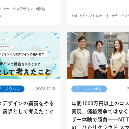
ア
サービスデザイン
開発
ン
AI
イベントレポート
サービス
2023.12.13
2
ジ・ノウハウ
ケーススタディ
スデザインの講義をやる
年間1000万円以上のコ
、講師として考えたこと
実現。価格競争ではなく
ザー体験で勝負──NT
の「ひかりクラウド ス