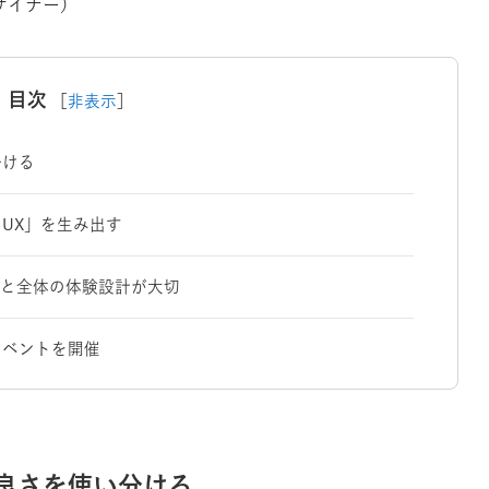
ザイナー）
目次
［
非表示
］
分ける
いUX」を生み出す
長と全体の体験設計が大切
イベントを開催
の良さを使い分ける