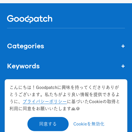
Home
Categories
+
Keywords
+
こんにちは！Goodpatchに興味を持ってくださりありが
とうございます。私たちがより良い情報を提供できるよ
株式会社グッドパッチ
うに、
プライバシーポリシー
に基づいたCookieの取得と
会社概要
利用に同意をお願いいたします🙏🍪
お問い合わせ
同意する
Cookieを無効化
©
2026
Goodpatch Inc. All Rights Reserved.