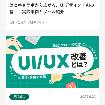
はとゆさラボから広がる、UIデザイン×AIの
輪──実践事例とツール紹介
AI
生成AI
UIデザイン
2025.9.22
用語解説