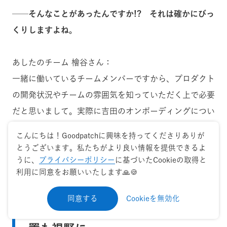
──そんなことがあったんですか!? それは確かにびっ
くりしますよね。
あしたのチーム 檜谷さん：
一緒に働いているチームメンバーですから、プロダクト
の開発状況やチームの雰囲気を知っていただく上で必要
だと思いまして。実際に吉田のオンボーディングについ
ても、グッドパッチのデザイナーの方に担ってもらった
こんにちは！Goodpatchに興味を持ってくださりありが
部分も多いです。
とうございます。私たちがより良い情報を提供できるよ
うに、
プライバシーポリシー
に基づいたCookieの取得と
利用に同意をお願いいたします🙏🍪
プロジェクトを通じてデザインの重
同意する
Cookieを無効化
要性を認識、ゆくゆくはCDOの設