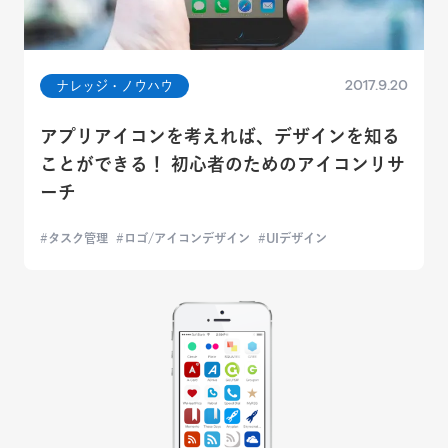
2017.9.20
ナレッジ・ノウハウ
アプリアイコンを考えれば、デザインを知る
ことができる！ 初心者のためのアイコンリサ
ーチ
タスク管理
ロゴ/アイコンデザイン
UIデザイン