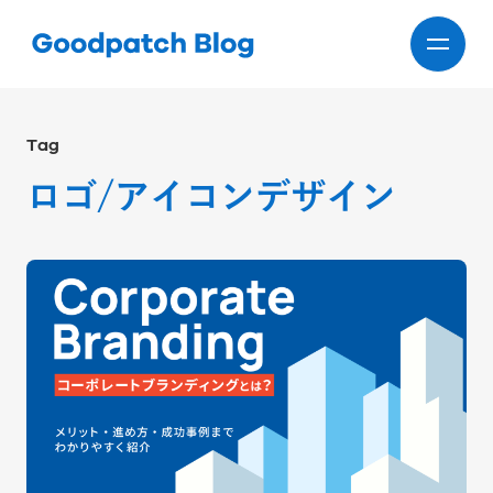
Tag
ロゴ/アイコンデザイン