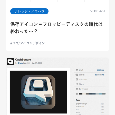
2013.4.9
ナレッジ・ノウハウ
保存アイコン＝フロッピーディスクの時代は
終わった…？
ロゴ/アイコンデザイン