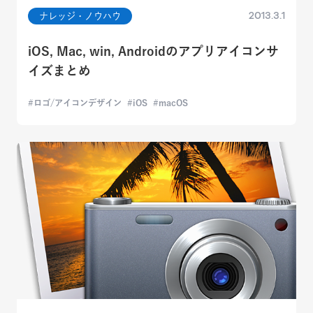
2013.3.1
ナレッジ・ノウハウ
iOS, Mac, win, Androidのアプリアイコンサ
イズまとめ
ロゴ/アイコンデザイン
iOS
macOS