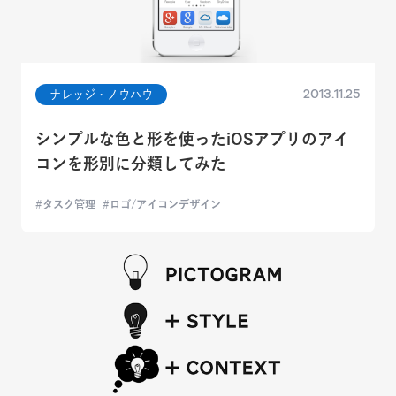
2013.11.25
ナレッジ・ノウハウ
シンプルな色と形を使ったiOSアプリのアイ
コンを形別に分類してみた
タスク管理
ロゴ/アイコンデザイン