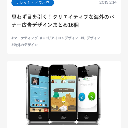
2013.2.14
ナレッジ・ノウハウ
思わず目を引く！クリエイティブな海外のバ
ナー広告デザインまとめ16個
マーケティング
ロゴ/アイコンデザイン
UIデザイン
海外のデザイン