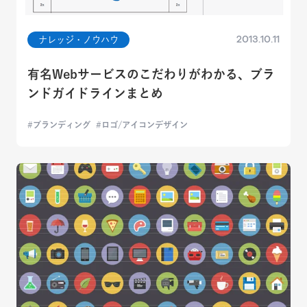
2013.10.11
ナレッジ・ノウハウ
有名Webサービスのこだわりがわかる、ブラ
ンドガイドラインまとめ
ブランディング
ロゴ/アイコンデザイン