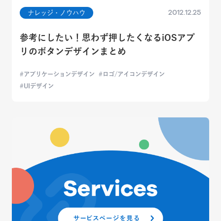
2012.12.25
ナレッジ・ノウハウ
参考にしたい！思わず押したくなるiOSアプ
リのボタンデザインまとめ
アプリケーションデザイン
ロゴ/アイコンデザイン
UIデザイン