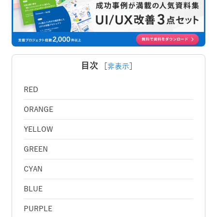
目次
［
非表示
］
RED
ORANGE
YELLOW
GREEN
CYAN
BLUE
PURPLE