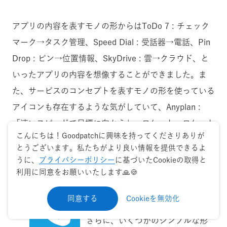
アプリの内容を表すモノの形からはToDo 7 : チェック
マーク→タスク管理、Speed Dial : 受話器→電話、Pin
Drop : ピン→位置情報、SkyDrive : 雲→クラウド、と
いったアプリの内容を想像することができました。ま
た、サービスのコンセプトを表すモノの形を使っている
アイコンも存在するような気がしていて、Anyplan :
「速いスピードで目標に向かう」→ロケット→ロケット
こんにちは！Goodpatchに興味を持ってくださりありが
の形というように、コンセプト→モノ→形という流れを
とうございます。私たちがより良い情報を提供できるよ
想像しました。
うに、
プライバシーポリシー
に基づいたCookieの取得と
利用に同意をお願いいたします🙏🍪
同意する
Cookieを無効化
さらに、いくつかのシンプルな形