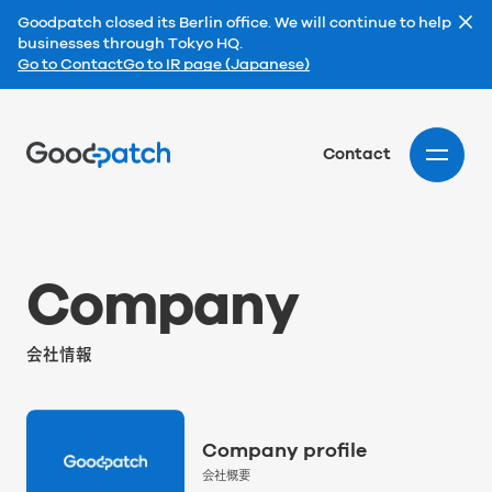
Goodpatch closed its Berlin office. We will continue to help
businesses through Tokyo HQ.
Go to Contact
Go to IR page (Japanese)
Home
Contact
C
o
m
p
a
n
y
会社情報
Company profile
会社概要