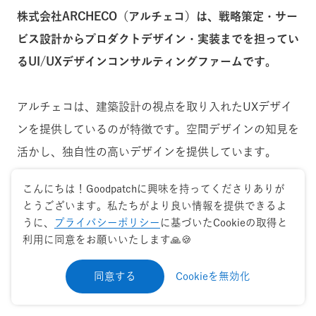
株式会社ARCHECO（アルチェコ）は、戦略策定・サー
ビス設計からプロダクトデザイン・実装までを担ってい
るUI/UXデザインコンサルティングファームです。
アルチェコは、建築設計の視点を取り入れたUXデザイ
ンを提供しているのが特徴です。空間デザインの知見を
活かし、独自性の高いデザインを提供しています。
こんにちは！Goodpatchに興味を持ってくださりありが
人間中心設計のアプローチでユーザーの潜在的欲求を分
とうございます。私たちがより良い情報を提供できるよ
析することで、ユーザーを効率的に獲得できるサービ
うに、
プライバシーポリシー
に基づいたCookieの取得と
利用に同意をお願いいたします🙏🍪
ス・アプリを開発。
本質的なユーザー体験をコンセプト
として策定し、課題・目的に応じて最適な施策を提案し
同意する
Cookieを無効化
てくれるのも魅力です。