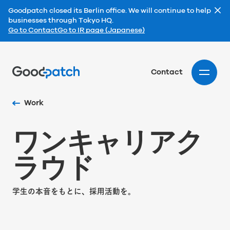
Goodpatch closed its Berlin office. We will continue to help
businesses through Tokyo HQ.
Go to Contact
Go to IR page (Japanese)
Home
Contact
Work
ワ
ン
キ
ャ
リ
ア
ク
ラ
ウ
ド
学生の本音をもとに、採用活動を。