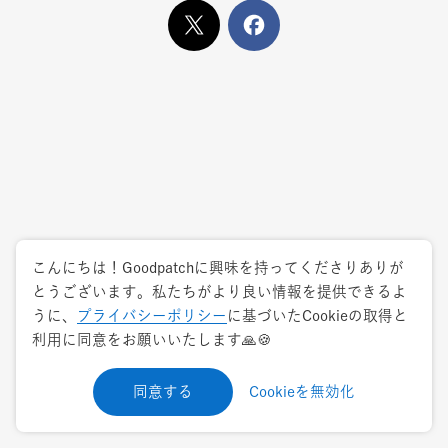
X
でシェア
Facebook
でシェア
Next project
Next project
こんにちは！Goodpatchに興味を持ってくださりありが
とうございます。私たちがより良い情報を提供できるよ
次の実績を見る
View more
うに、
プライバシーポリシー
に基づいたCookieの取得と
利用に同意をお願いいたします🙏🍪
同意する
Cookieを無効化