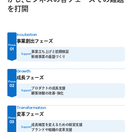
を打開
Incubation
事業創出フェーズ
Phase
01
事業立ち上げと初期検証
Support
新規事業の基盤づくり
Growth
成長フェーズ
Phase
02
プロダクトの成長支援
Support
顧客体験の改善・強化
Transformation
変革フェーズ
Phase
03
成長確度を変えるための経営支援
Support
ブランドや組織の変革支援