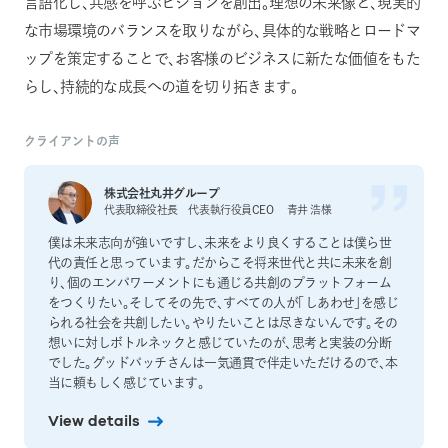
言語化し、共感を呼ぶビジョンを創出。理想の未来像と、現実的
な市場環境のバランスを取りながら、具体的な戦略とロードマ
ップを策定することで、お客様のビジネスに新たな価値をもた
らし、持続的な成長への道を切り拓きます。
クライアントの声
株式会社丸井グループ
代表取締役社長 代表執行役員CEO 青井 浩様
僕は未来志向が強いですし、未来をより良くすることは僕ら世
代の責任と思っています。だからこそ将来世代と共に未来を創
り、個のエンパワーメントにも通じる共創のプラットフォーム
をつくりたい。そしてその先で、すべての人が「しあわせ」を感じ
られる社会を共創したい。やりたいことは尽きないんです。その
想いに対しボトルネックと感じていたのが、思考と実装の分断
でした。グッドパッチさんは一気通貫で伴走いただけるので、本
当に頼もしく感じています。
View details