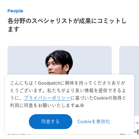
People
各分野のスペシャリストが成果にコミットし
ます
こんにちは！Goodpatchに興味を持ってくださりありが
とうございます。私たちがより良い情報を提供できるよ
うに、
プライバシーポリシー
に基づいたCookieの取得と
利用に同意をお願いいたします🙏🍪
Click!
まずは無料で
相談する
同意する
Cookieを無効化
デザインストラテジスト
プロダクトマ
長友 裕輝
富田 一