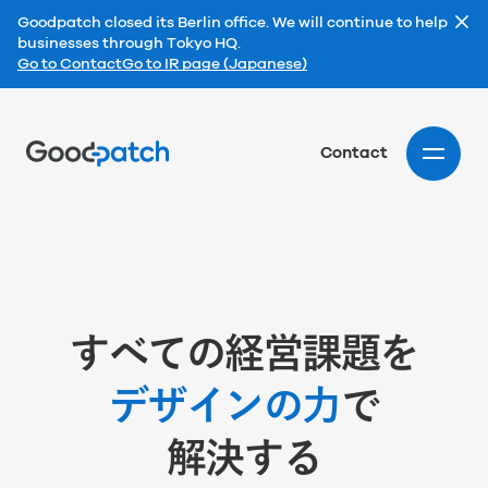
Goodpatch closed its Berlin office. We will continue to help
businesses through Tokyo HQ.
Go to Contact
Go to IR page (Japanese)
Home
Contact
すべての経営課題を
デザインの力
で
解決する