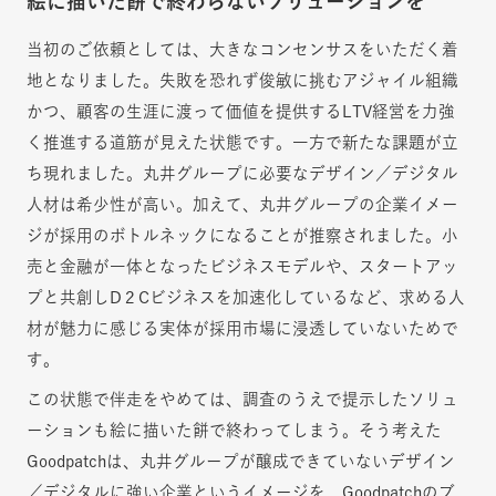
絵に描いた餅で終わらないソリューションを
当初のご依頼としては、大きなコンセンサスをいただく着
地となりました。失敗を恐れず俊敏に挑むアジャイル組織
かつ、顧客の生涯に渡って価値を提供するLTV経営を力強
く推進する道筋が見えた状態です。一方で新たな課題が立
ち現れました。丸井グループに必要なデザイン／デジタル
人材は希少性が高い。加えて、丸井グループの企業イメー
ジが採用のボトルネックになることが推察されました。小
売と金融が一体となったビジネスモデルや、スタートアッ
プと共創しD２Cビジネスを加速化しているなど、求める人
材が魅力に感じる実体が採用市場に浸透していないためで
す。
この状態で伴走をやめては、調査のうえで提示したソリュ
ーションも絵に描いた餅で終わってしまう。そう考えた
Goodpatchは、丸井グループが醸成できていないデザイン
／デジタルに強い企業というイメージを、Goodpatchのブ