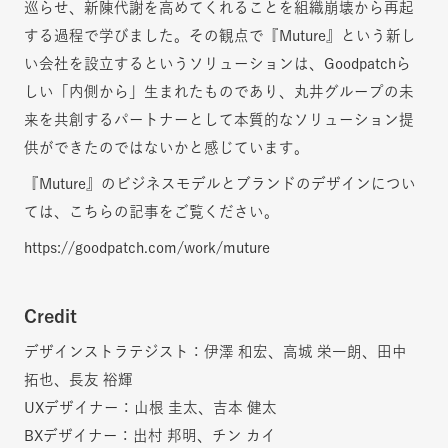
巡らせ、新陳代謝を高めてくれることを組織崩壊から再起
する過程で学びました。その観点で『Muture』という新し
い会社を設立するというソリューションは、Goodpatchら
しい「内側から」生まれたものであり、丸井グループの未
来を共創するパートナーとして本質的なソリューション提
供ができたのではないかと感じています。
『Muture』のビジネスモデルとブランドのデザインについ
ては、こちらの記事をご覧ください。
https://goodpatch.com/work/muture
Credit
デザインストラテジスト：伊澤 和宏、高城 栄一朗、田中
拓也、長友 裕輝
UXデザイナー：山根 圭太、吉本 健太
BXデザイナー：出村 邦明、チン カイ