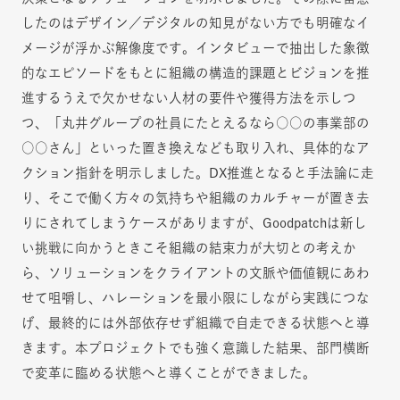
したのはデザイン／デジタルの知見がない方でも明確なイ
メージが浮かぶ解像度です。インタビューで抽出した象徴
的なエピソードをもとに組織の構造的課題とビジョンを推
進するうえで欠かせない人材の要件や獲得方法を示しつ
つ、「丸井グループの社員にたとえるなら○○の事業部の
○○さん」といった置き換えなども取り入れ、具体的なア
クション指針を明示しました。DX推進となると手法論に走
り、そこで働く方々の気持ちや組織のカルチャーが置き去
りにされてしまうケースがありますが、Goodpatchは新し
い挑戦に向かうときこそ組織の結束力が大切との考えか
ら、ソリューションをクライアントの文脈や価値観にあわ
せて咀嚼し、ハレーションを最小限にしながら実践につな
げ、最終的には外部依存せず組織で自走できる状態へと導
きます。本プロジェクトでも強く意識した結果、部門横断
で変革に臨める状態へと導くことができました。