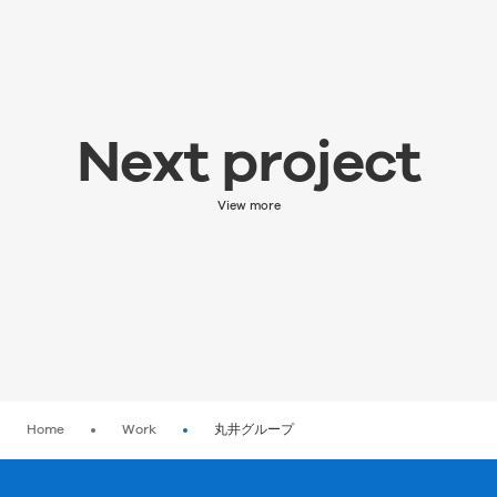
Next project
Next project
次の実績を見る
View more
Home
Work
丸井グループ