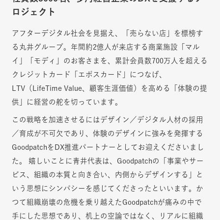
ロジェクト
アフターデジタル社会を見据え、「売らない店」を標榜す
る丸井グループ。年間約2億人が来店する商業施設「マル
イ」「モディ」のお客さまを、累計会員数700万人を超える
クレジットカード「エポスカード」につなげ、
LTV（LifeTime Value、顧客生涯価値）を高める「体験の提
供」に経営の舵を切っています。
この戦略を加速させるにはデザイン／デジタル人材の採用
／育成が不可欠であり、体験のデザインに強みを発揮する
GoodpatchをDX推進パートナーとしてお迎えくださいまし
た。 嬉しいことに青井代表は、Goodpatchの「事業やサー
ビス、組織の本質と向き合い、内側からデザインする」と
いう思想にシンパシーを感じてくださったといいます。か
つて組織崩壊の危機を乗り越えたGoodpatchが痛みの中で
手にした思想であり、机上の空論ではなく、リアルに組織