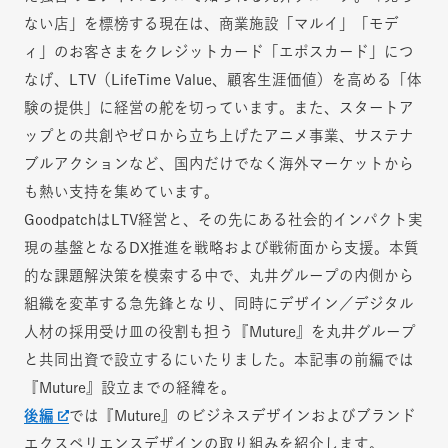
ない店」を標榜する現在は、商業施設「マルイ」「モデ
ィ」のお客さまをクレジットカード「エポスカード」につ
なげ、LTV（LifeTime Value、顧客生涯価値）を高める「体
験の提供」に経営の舵を切っています。また、スタートア
ップとの共創やゼロから立ち上げたアニメ事業、サステナ
ブルアクションなど、国内だけでなく海外マーケットから
も熱い支持を集めています。
GoodpatchはLTV経営と、その先にある社会的インパクト実
現の基盤となるDX推進を戦略および戦術面から支援。本質
的な課題解決策を模索する中で、丸井グループの内側から
組織を変革する急先鋒となり、同時にデザイン／デジタル
人材の採用受け皿の役割も担う『Muture』を丸井グループ
と共同出資で設立するにいたりました。本記事の前編では
『Muture』設立までの経緯を。
後編
では『Muture』のビジネスデザインおよびブランド
エクスペリエンスデザインの取り組みを紹介します。