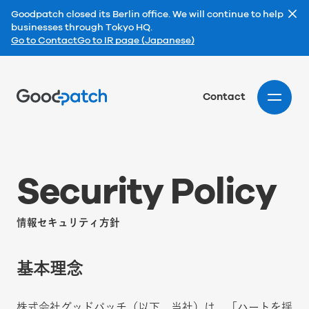
Goodpatch closed its Berlin office. We will continue to help
businesses through Tokyo HQ.
Go to Contact
Go to IR page (Japanese)
Home
Contact
S
e
c
u
r
i
t
y
P
o
l
i
c
y
情報セキュリティ方針
基本理念
株式会社グッドパッチ（以下、当社）は、「ハートを揺