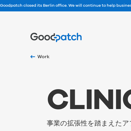
Goodpatch closed its Berlin office. We will continue to help busin
Home
Work
C
L
I
N
I
事業の拡張性を踏まえたア