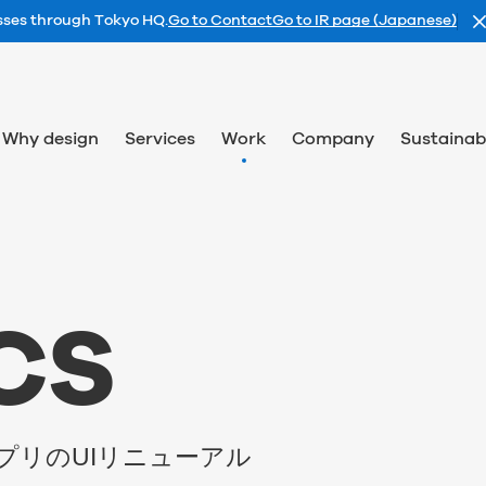
esses through Tokyo HQ.
Go to Contact
Go to IR page (Japanese)
Why design
Services
Work
Company
Sustainabi
C
S
プリのUIリニューアル