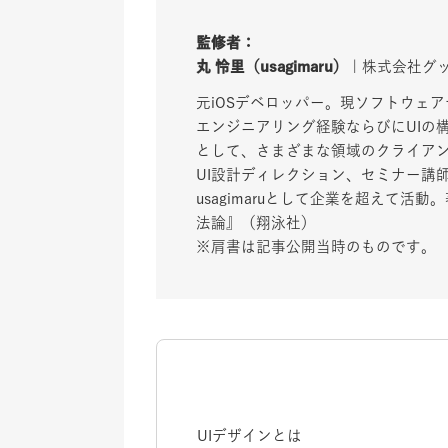
監修者：
丸 怜里（usagimaru）
| 株式会社グ
元iOSデベロッパー。現ソフトウェア
エンジニアリング経験ならびにUIの
として、さまざまな領域のクライア
UI設計ディレクション、セミナー講
usagimaruとして企業を超えて活
法論』（翔泳社）
※肩書は記事公開当時のものです。
UIデザインとは