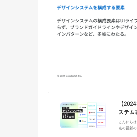
【20
ステム
こんにちは
点の最新の