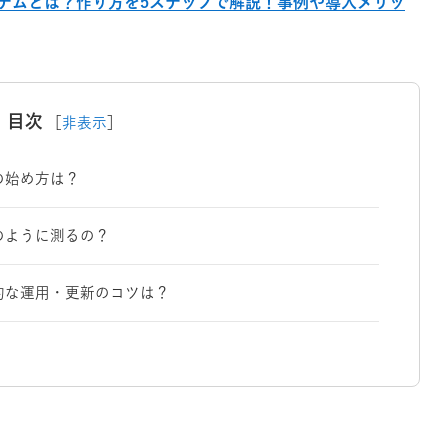
テムとは？作り方を5ステップで解説！事例や導入メリッ
目次
［
非表示
］
の始め方は？
のように測るの？
続的な運用・更新のコツは？