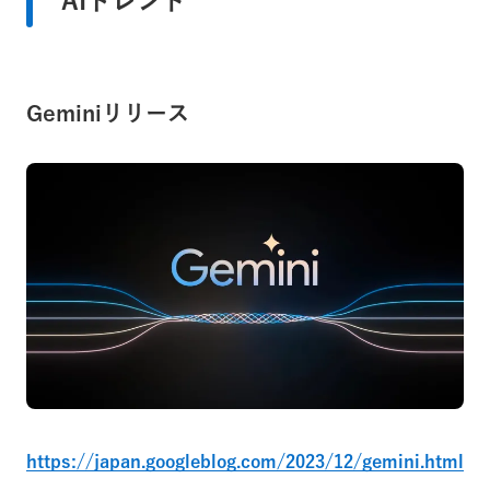
AIトレンド
Geminiリリース
https://japan.googleblog.com/2023/12/gemini.html