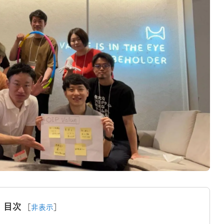
目次
［
非表示
］