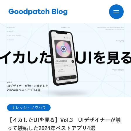
ナレッジ・ノウハウ
【イカしたUIを見る】Vol.3 UIデザイナーが触
って嫉妬した2024年ベストアプリ4選