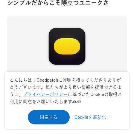
シンプルだからこそ際立つユニークさ
こんにちは！Goodpatchに興味を持ってくださりありが
とうございます。私たちがより良い情報を提供できるよ
Zerocamの美学は、アプリのアイコンにも表現されて
うに、
プライバシーポリシー
に基づいたCookieの取得と
います。一般的なカメラアプリのアイコンはシャッター
利用に同意をお願いいたします🙏🍪
やレンズをモチーフにしますが、Zerocamは「シャッ
同意する
Cookieを無効化
ターボタン」だけを描くという大胆なデザインです。