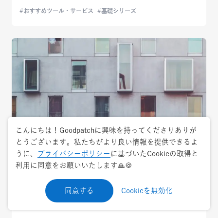
おすすめツール・サービス
基礎シリーズ
こんにちは！Goodpatchに興味を持ってくださりありが
とうございます。私たちがより良い情報を提供できるよ
うに、
プライバシーポリシー
に基づいたCookieの取得と
2017.9.28
トレンド
利用に同意をお願いいたします🙏🍪
芸術の秋を体感。プチ贅沢な休日を彩る展覧
同意する
Cookieを無効化
会情報【2017】