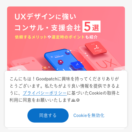
こんにちは！Goodpatchに興味を持ってくださりありが
2024.8.30
特集
とうございます。私たちがより良い情報を提供できるよ
うに、
プライバシーポリシー
に基づいたCookieの取得と
UXデザインに強いコンサル・支援会社5選！
利用に同意をお願いいたします🙏🍪
依頼するメリットや選定時のポイントも紹介
同意する
Cookieを無効化
UXデザイン