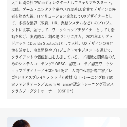
大手印刷会社でWebディレクターとしてキャリアをスタート。
以降、ゲーム・エンタメ企業や八百屋系EC企業でデザイン責任
者を務めた後、ITソリューション企業にてUXデザイナーとし
て、多様な業界（教育、HR、業務システムなど）のプロジェ
クトに従事。並行して、ワークショップデザイナーとしても活
動を広げ、実践的な共創の場づくりに注力。 2021年よりグッ
ドパッチにDesign Strategistとして入社。UXデザインの専門
性を活かし、事業開発やプロジェクトマネジメントを通じて、
クライアントの価値創出を支援している。 ／組織と関係性のた
めのシステムコーチング® ORSC 認定コーチ／認定ワークシ
ョップデザイナー／HCD-Net認定 人間中心設計専門家／レ
ゴ®シリアスプレイ® メソッドと教材活用トレーニング修了認
定ファシリテータ／Scrum Alliance®認定トレーニング認定ス
クラムプロダクトオーナー（CSPO®）