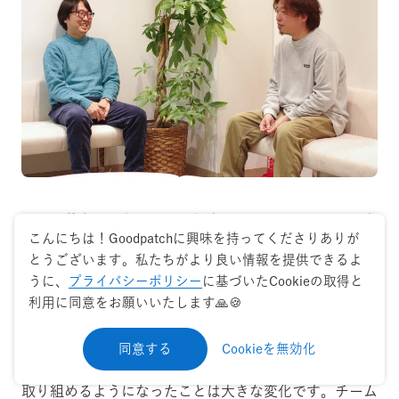
──石井さんから見て、これまでのエス・エム・エスさ
こんにちは！Goodpatchに興味を持ってくださりありが
んの変貌はどう映っていますか？
とうございます。私たちがより良い情報を提供できるよ
うに、
プライバシーポリシー
に基づいたCookieの取得と
利用に同意をお願いいたします🙏🍪
Goodpatch 石井：
デザイナーやエンジニアの採用が増え、組織としての規
同意する
Cookieを無効化
模感が大きくなり「緊急度は低いけれど重要な部分」に
取り組めるようになったことは大きな変化です。チーム