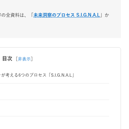
容の全資料は、「
未来洞察のプロセス S.I.G.N.A.L
」か
。
目次
［
非表示
］
える6つのプロセス「S.I.G.N.A.L」