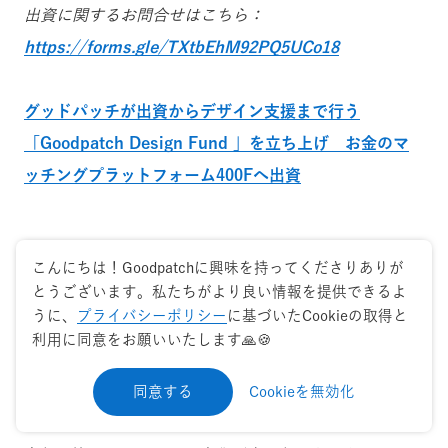
出資に関するお問合せはこちら：
https://forms.gle/TXtbEhM92PQ5UCo18
グッドパッチが出資からデザイン支援まで行う
「Goodpatch Design Fund 」を立ち上げ お金のマ
ッチングプラットフォーム400Fへ出資
こんにちは！Goodpatchに興味を持ってくださりありが
Happy Holidays!
とうございます。私たちがより良い情報を提供できるよ
うに、
プライバシーポリシー
に基づいたCookieの取得と
利用に同意をお願いいたします🙏🍪
以上、2020年のGoodpatchでの主な出来事を振り返り
ました！
同意する
Cookieを無効化