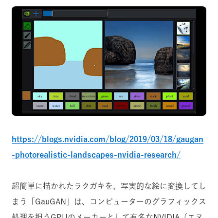
https://blogs.nvidia.com/blog/2019/03/18/gaugan
-photorealistic-landscapes-nvidia-research/
超簡単に描かれたラクガキを、写実的な絵に変換してし
まう「GauGAN」は、コンピューターのグラフィックス
処理を担うGPUのメーカーとして有名なNVIDIA（エヌ