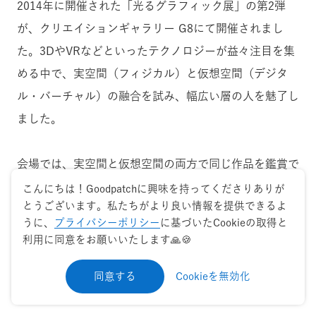
2014年に開催された「光るグラフィック展」の第2弾
が、クリエイションギャラリー G8にて開催されまし
た。3DやVRなどといったテクノロジーが益々注目を集
める中で、実空間（フィジカル）と仮想空間（デジタ
ル・バーチャル）の融合を試み、幅広い層の人を魅了し
ました。
会場では、実空間と仮想空間の両方で同じ作品を鑑賞で
きます。多様な表現方法がある時代だからこそ、デジタ
こんにちは！Goodpatchに興味を持ってくださりありが
とうございます。私たちがより良い情報を提供できるよ
ルという制約を設けることで、クリエイティビティの比
うに、
プライバシーポリシー
に基づいたCookieの取得と
較・限界を超える表現の創造を実現したのでしょう。こ
利用に同意をお願いいたします🙏🍪
れほどまでに多種多様な領域で活躍するクリエイターが
一度に集う展覧会は、なかなかないのではないでしょう
同意する
Cookieを無効化
か。