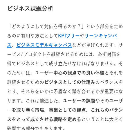
ビジネス課題分析
「どのようにして対価を得るのか？」という部分を定め
るのに有用な方法として
KPIツリー
や
リーンキャンバ
ス
、
ビジネスモデルキャンバス
などが挙げられます。サ
ービス/プロダクトを継続させるためには、必ず対価を
得てビジネスとして成り立たせなければなりません。そ
のためには、
ユーザー中心の観点での良い体験
とそれを
継続させるための
ビジネスとしての仕組み
のバランスを
とり、それらをいかに矛盾なく繋ぎ合せるかが重要にな
ります。これは前述した、
ユーザーの課題
やその
ユーザ
ーを取り巻く市場
、
事業としての観点
、
これらのバラン
スをとって成立させる戦略を定める
ということに大きく
影響する部分でもあります。