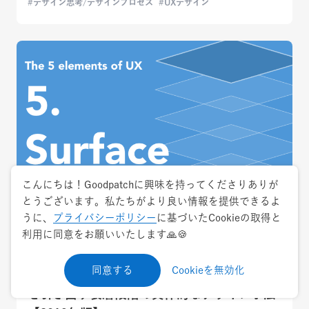
デザイン思考/デザインプロセス
UXデザイン
こんにちは！Goodpatchに興味を持ってくださりありが
とうございます。私たちがより良い情報を提供できるよ
うに、
プライバシーポリシー
に基づいたCookieの取得と
2019.9.11
ナレッジ・ノウハウ
利用に同意をお願いいたします🙏🍪
UXの5段階モデル分解編vol.5 サービス/プロ
同意する
Cookieを無効化
ダクトのビジュアルを作り、ユーザーの感情
を引き出す表層段階の具体的なデザイン手法