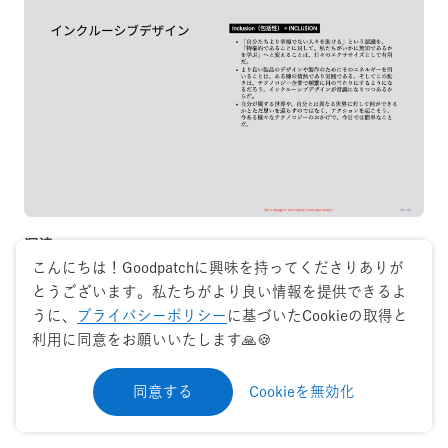
深津：
こんにちは！Goodpatchに興味を持ってくださりありが
ちなみに前提で確認したいんですが、会場でインクルーシ
とうございます。私たちがより良い情報を提供できるよ
ブデザインをそもそもどういう意味だかわからない方いら
うに、
プライバシーポリシー
に基づいたCookieの取得と
っしゃいますか？まずその紹介からしましょう。インクル
利用に同意をお願いいたします🙏🍪
ーシブデザインのインクルーシブといえばインクルード、
含めるの品詞ですよね。なので、インクルーシブデザイン
というのはざっくり言えば、色々含んでいるデザインとい
同意する
Cookieを無効化
うような意味です。