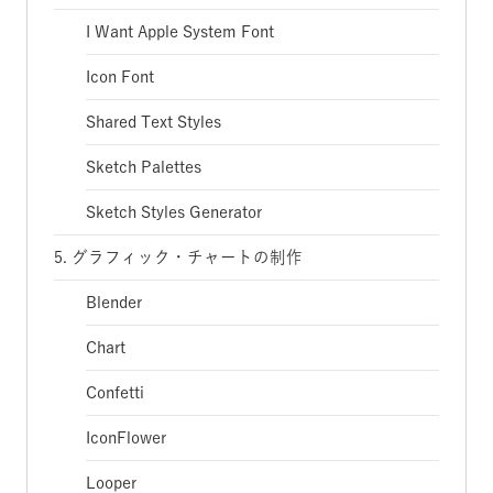
I Want Apple System Font
Icon Font
Shared Text Styles
Sketch Palettes
Sketch Styles Generator
5. グラフィック・チャートの制作
Blender
Chart
Confetti
IconFlower
Looper