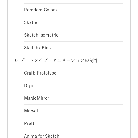
Ramdom Colors
Skatter
Sketch Isometric
Sketchy Pies
6. プロトタイプ・アニメーションの制作
Craft: Prototype
Diya
MagicMirror
Marvel
Prott
Anima for Sketch