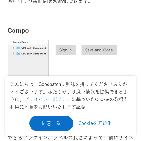
繁に行う作業時間を短縮化できます。
Compo
こんにちは！Goodpatchに興味を持ってくださりありが
とうございます。私たちがより良い情報を提供できるよ
うに、
プライバシーポリシー
に基づいたCookieの取得と
利用に同意をお願いいたします🙏🍪
https://github.com/romashamin/compo-sketch
同意する
Cookieを無効化
レイヤーの名前でレイヤー間のマージンをコントロール
できるプラグイン。ラベルの長さによって自動にサイズ