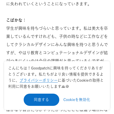
に失われていくということになっていきます。
こばかな：
学生が興味を持ちづらいと思っています。私は美大を卒
業しているんですけれども、子供の時などに工作などを
してクラシカルデザインにみんな興味を持つと思うんで
すが、やはり教育とコンピュテーショナルデザインが結
びつきにくいのは今日の課題だと思っているんですが。
こんにちは！Goodpatchに興味を持ってくださりありが
とうございます。私たちがより良い情報を提供できるよ
深津：
うに、
プライバシーポリシー
に基づいたCookieの取得と
この点は的を射ていると思います。デザインをモノづく
利用に同意をお願いいたします🙏🍪
りに限定してしまうと、やはりエントリーポイントがお
同意する
Cookieを無効化
絵かき・塗り絵・粘土から入ってきた人からするとここ
はかなり自分たちがやりたかったこととは違う場所にな