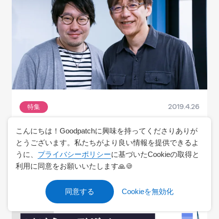
特集
2019.4.26
【Podpatch#34】及川卓也さんと語る、未来
こんにちは！Goodpatchに興味を持ってくださりありが
とうございます。私たちがより良い情報を提供できるよ
のエンジニアに必要なマインドセット
うに、
プライバシーポリシー
に基づいたCookieの取得と
利用に同意をお願いいたします🙏🍪
開発
Podpatch
同意する
Cookieを無効化