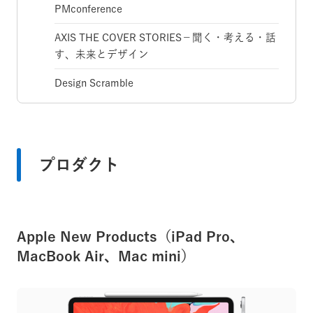
PMconference
AXIS THE COVER STORIES－聞く・考える・話
す、未来とデザイン
Design Scramble
プロダクト
Apple New Products（iPad Pro、
MacBook Air、Mac mini）