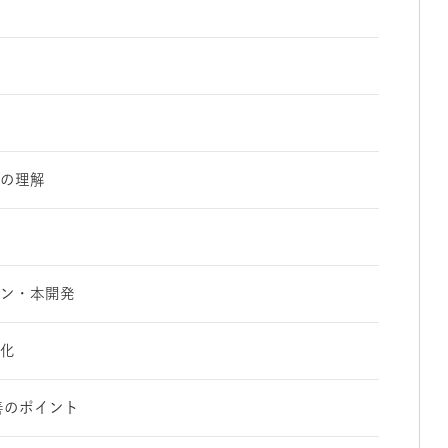
題の理解
イン・本開発
み化
善のポイント