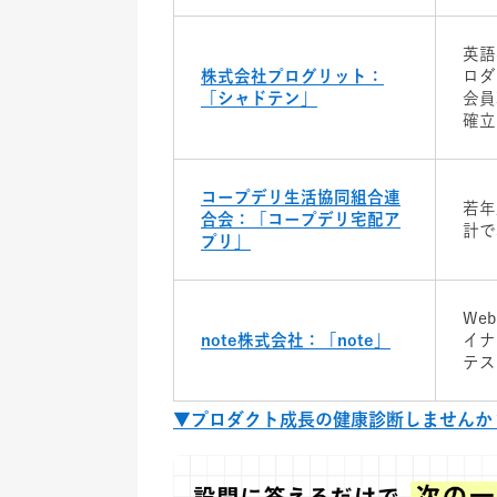
英語
株式会社プログリット：
ロダ
「シャドテン」
会員
確立
コープデリ生活協同組合連
若年
合会：「コープデリ宅配ア
計で
プリ」
We
note株式会社：「note」
イナ
テス
▼プロダクト成長の健康診断しませんか