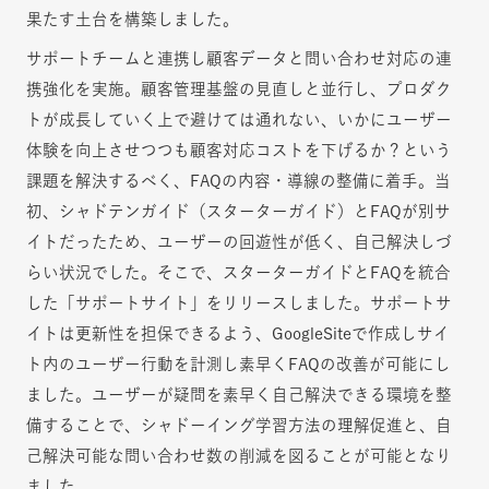
果たす土台を構築しました。
サポートチームと連携し顧客データと問い合わせ対応の連
携強化を実施。顧客管理基盤の見直しと並行し、プロダク
トが成長していく上で避けては通れない、いかにユーザー
体験を向上させつつも顧客対応コストを下げるか？という
課題を解決するべく、FAQの内容・導線の整備に着手。当
初、シャドテンガイド（スターターガイド）とFAQが別サ
イトだったため、ユーザーの回遊性が低く、自己解決しづ
らい状況でした。そこで、スターターガイドとFAQを統合
した「サポートサイト」をリリースしました。サポートサ
イトは更新性を担保できるよう、GoogleSiteで作成しサイ
ト内のユーザー行動を計測し素早くFAQの改善が可能にし
ました。ユーザーが疑問を素早く自己解決できる環境を整
備することで、シャドーイング学習方法の理解促進と、自
己解決可能な問い合わせ数の削減を図ることが可能となり
ました。