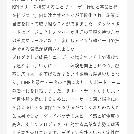
KPIツリーを構築することでユーザー行動と事業目標
を結びつけ、何に注力すべきかが明確化され、施策に
自信を持って取り組むことができました。ダッシュボ
ードはプロジェクトメンバーが共通の理解を持つため
の重要なツールとなり、次に取るべき行動が一目で把
握できる環境が整備されました。
プロダクトが成長しユーザーが増えていく上で避けて
は通れない、いかにユーザー体験を向上させつつ、顧
客対応コストを下げるか？という課題も浮き彫りとな
り、LINEと顧客データの連携により、サポートチーム
の効率化を目指しました。サポートチームがより良い
学習体験を提供するために、ユーザーの深い悩みに向
き合える時間を確保できる状況がつくくれたのも大き
な成果でした。グッドパッチのスピード感と解像度の
高さ、そしてプロジェクトに対する真摯な姿勢には深
く感銘を受けています。デザイン会社というと定性的