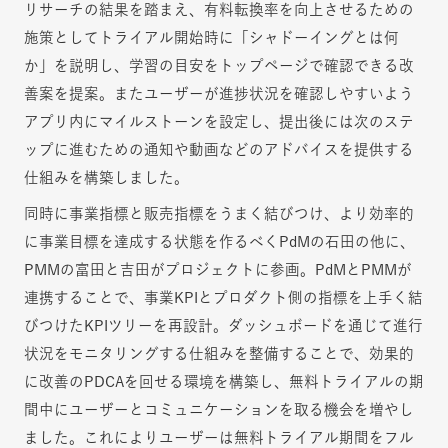
リサーチの結果を踏まえ、有料転換率を向上させるための
施策としてトライアル開始時に「シャドーイングとは何
か」を説明し、学習の目安をトップページで確認できる改
善案を提案。またユーザーが進捗状況を確認しやすいよう
アプリ内にマイルストーンを設定し、提出後には次のステ
ップに進むための通知や動画などのアドバイスを提供する
仕組みを構築しました。
同時に事業指標と販売指標をうまく結びつけ、より効率的
に事業目標を達成する状態を作るべくPdMの石田の他に、
PMMの富田と吉田がプロジェクトに参画。PdMとPMMが
連携することで、事業KPIとプロダクト側の指標を上手く結
びつけたKPIツリーを再設計。ダッシュボードを通じて進行
状況をモニタリングする仕組みを整備することで、効果的
に改善のPDCAを回せる環境を構築し、無料トライアルの期
間中にユーザーとコミュニケーションを取る機会を増やし
ました。これによりユーザーは無料トライアル期間をフル