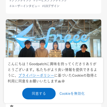
ブランディング
サービスブランディング
ユーザーインタビュー
UXデザイン
こんにちは！Goodpatchに興味を持ってくださりありが
とうございます。私たちがより良い情報を提供できるよ
うに、
プライバシーポリシー
に基づいたCookieの取得と
利用に同意をお願いいたします🙏🍪
2025.3.26
特集
生成AI時代、デザイナーに求められる役割と
同意する
Cookieを無効化
は？freee×Goodpatchで考えるAI活用の未
来