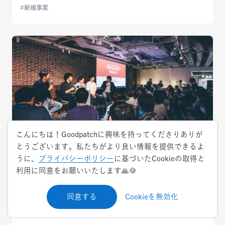
新規事業
こんにちは！Goodpatchに興味を持ってくださりありが
とうございます。私たちがより良い情報を提供できるよ
うに、
プライバシーポリシー
に基づいたCookieの取得と
2018.5.29
キャリア
利用に同意をお願いいたします🙏🍪
任天堂のUI/UXデザイナーに5つの質問！UI
同意する
Cookieを無効化
Crunch #13 娯楽のUI【書き起こし後編】