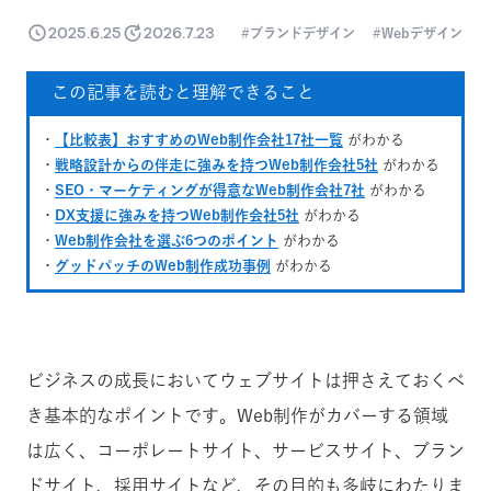
2025.6.25
2026.7.23
ブランドデザイン
Webデザイン
この記事を読むと理解できること
・
【比較表】おすすめのWeb制作会社17社一覧
がわかる
・
戦略設計からの伴走に強みを持つWeb制作会社5社
がわかる
・
SEO・マーケティングが得意なWeb制作会社7社
がわかる
・
DX支援に強みを持つWeb制作会社5社
がわかる
・
Web制作会社を選ぶ6つのポイント
がわかる
・
グッドパッチのWeb制作成功事例
がわかる
ビジネスの成長においてウェブサイトは押さえておくべ
き基本的なポイントです。Web制作がカバーする領域
は広く、コーポレートサイト、サービスサイト、ブラン
ドサイト、採用サイトなど、その目的も多岐にわたりま