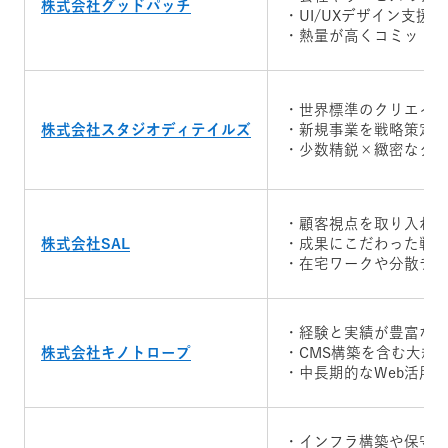
株式会社グッドパッチ
・UI/UXデザイン支援
・熱量が高くコミット
・世界標準のクリエイ
株式会社スタジオディテイルズ
・新規事業を戦略策定か
・少数精鋭×緻密なク
・顧客視点を取り入れた
株式会社SAL
・成果にこだわった戦
・在宅ワークや分散チ
・経験と実績が豊富な
株式会社キノトロープ
・CMS構築を含む大規
・中長期的なWeb活用
・インフラ構築や保守