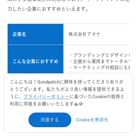
力したい企業におすすめといえます。
企業名
株式会社アマナ
・ブランディングとデザインを
こんな企業におすすめ
・企画から運用までトータルで
・マーケティングの相談にも乗
こんにちは！Goodpatchに興味を持ってくださりありが
公式サイト
https://amana.jp/
とうございます。私たちがより良い情報を提供できるよ
うに、
プライバシーポリシー
に基づいたCookieの取得と
利用に同意をお願いいたします🙏🍪
同意する
Cookieを無効化
3.株式会社カヤック