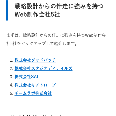
・テクノロジー領域に
戦略設計からの伴走に強みを持つ
Web制作会社5社
・大手ならではのコネ
株式会社電通デジタル
・Webだけでなく事業
・テクノロジー領域に
まずは、戦略設計からの伴走に強みを持つWeb制作会
社5社をピックアップして紹介します。
・業務改善を目的にWe
株式会社マイクロウェーブ
・システム連携や機能
・DX視点での提案を重
株式会社グッドパッチ
株式会社スタジオディテイルズ
株式会社SAL
・ウェブサイトを起点
株式会社PLAN-B
・自社開発ツールを活
株式会社キノトロープ
・制作から改善まで長
チームラボ株式会社
・新規事業やサービス
スパイスファクトリー株式会社
・多言語対応やCMSカ
・Web制作からSEO・