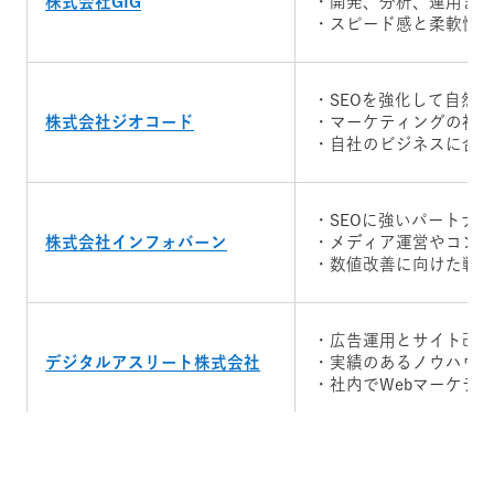
株式会社GIG
・開発、分析、運用ま
・スピード感と柔軟性
・SEOを強化して自然
株式会社ジオコード
・マーケティングの視
・自社のビジネスに合
・SEOに強いパートナ
株式会社インフォバーン
・メディア運営やコン
・数値改善に向けた戦
・広告運用とサイト改
デジタルアスリート株式会社
・実績のあるノウハウ
・社内でWebマーケテ
・大手ならではのコネ
株式会社博報堂プロダクツ
・Webだけでなく事業