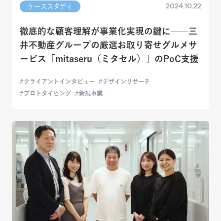
2024.10.22
ケーススタディ
徹底的な顧客理解が事業化実現の鍵に——三
井不動産グループの厳選お取り寄せグルメサ
ービス「mitaseru（ミタセル）」のPoC支援
クライアントインタビュー
デザインリサーチ
プロトタイピング
新規事業