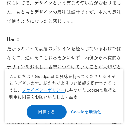
僕も同じで、デザインという言葉の使い方が変わりまし
た。もともとデザインの意味は設計ですが、本来の意味
で使うようになったと感じます。
Han：
だからといって表層のデザインを軽んじているわけでは
なくて。逆にそこもおろそかにせず、内側から本質的な
デザインを追求し、表層につなげていくことが大切だと
いう意識も強くあります。
こんにちは！Goodpatchに興味を持ってくださりありが
とうございます。私たちがより良い情報を提供できるよ
うに、
プライバシーポリシー
に基づいたCookieの取得と
金渕：
利用に同意をお願いいたします🙏🍪
そうですね。グッドパッチはコンサルっぽいとか、プロ
同意する
Cookieを無効化
ダクトのデザインだとクラフト感を追求できないという
印象を持たれることもありますが、ディテールへの追求