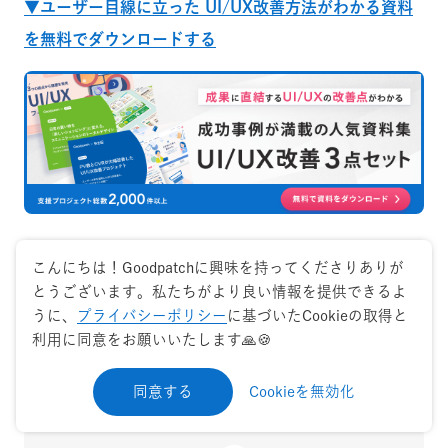
▼ユーザー目線に立った UI/UX改善方法がわかる資料
を無料でダウンロードする
こんにちは！Goodpatchに興味を持ってくださりありが
とうございます。私たちがより良い情報を提供できるよ
Share on
うに、
プライバシーポリシー
に基づいたCookieの取得と
利用に同意をお願いいたします🙏🍪
X
でシェア
Facebook
でシェア
同意する
Cookieを無効化