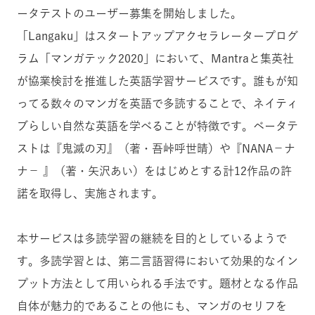
ータテストのユーザー募集を開始しました。
「Langaku」はスタートアップアクセラレータープログ
ラム「マンガテック2020」において、Mantraと集英社
が協業検討を推進した英語学習サービスです。誰もが知
ってる数々のマンガを英語で多読することで、ネイティ
ブらしい自然な英語を学べることが特徴です。ベータテ
ストは『鬼滅の刃』（著・吾峠呼世晴）や『NANA－ナ
ナ－ 』（著・矢沢あい）をはじめとする計12作品の許
諾を取得し、実施されます。
本サービスは多読学習の継続を目的としているようで
す。多読学習とは、第二言語習得において効果的なイン
プット方法として用いられる手法です。題材となる作品
自体が魅力的であることの他にも、マンガのセリフを