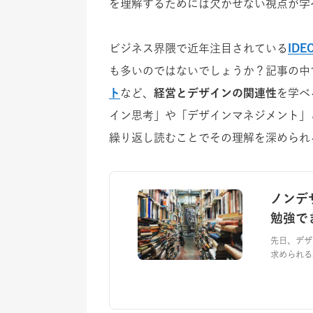
を理解するためには欠かせない視点が学
ビジネス界隈で近年注目されている
IDE
も多いのではないでしょうか？記事の中
ト
など、
経営とデザインの関連性
を学べ
イン思考」や「デザインマネジメント」
繰り返し読むことでその理解を深められ
ノンデ
勉強で
先日、デザ
求められる理