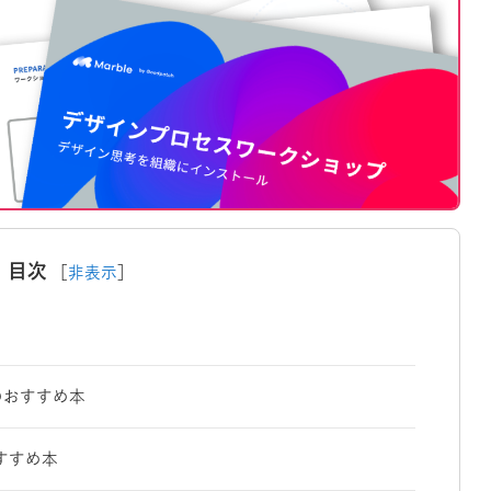
目次
［
非表示
］
のおすすめ本
すすめ本