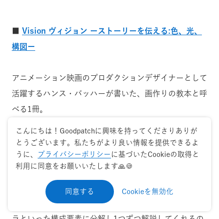
■
Vision ヴィジョン ーストーリーを伝える:色、光、
構図ー
アニメーション映画のプロダクションデザイナーとして
活躍するハンス・バッハーが書いた、画作りの教本と呼
べる1冊。
こんにちは！Goodpatchに興味を持ってくださりありが
「美女と野獣」「アラジン」「ライオン・キング」など
とうございます。私たちがより良い情報を提供できるよ
うに、
プライバシーポリシー
に基づいたCookieの取得と
超有名作を生み出してきた彼は、「色、光、構図、すべ
利用に同意をお願いいたします🙏🍪
てはストーリーを伝えるためにある」と言います。
同意する
Cookieを無効化
映画のビジュアルを、ライン、シェイプ、色、光、カメ
ラといった構成要素に分解し1つずつ解説してくれるの