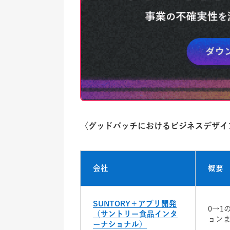
〈グッドパッチにおけるビジネスデザイ
会社
概要
SUNTORY＋アプリ開発
0→1
（サントリー食品インタ
ョン
ーナショナル）